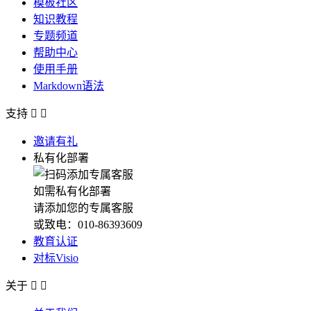
模板社区
知识教程
专题频道
帮助中心
使用手册
Markdown语法
支持


邀请有礼
私有化部署
如需私有化部署
请添加您的专属客服
或致电：010-86393609
教育认证
对标Visio
关于

