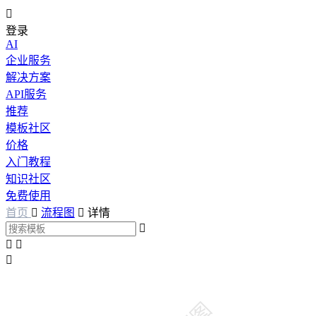

登录
AI
企业服务
解决方案
API服务
推荐
模板社区
价格
入门教程
知识社区
免费使用
首页

流程图

详情



