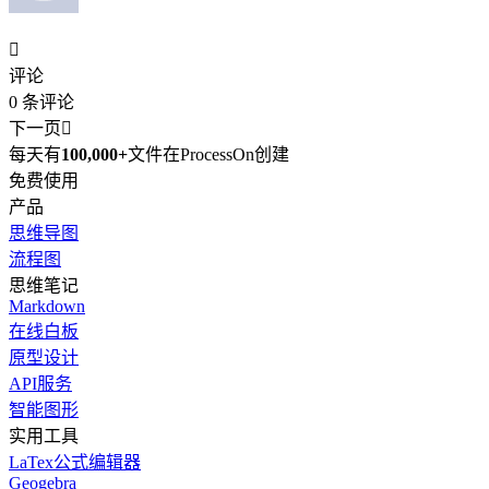

评论
0
条评论
下一页

每天有
100,000+
文件在ProcessOn创建
免费使用
产品
思维导图
流程图
思维笔记
Markdown
在线白板
原型设计
API服务
智能图形
实用工具
LaTex公式编辑器
Geogebra