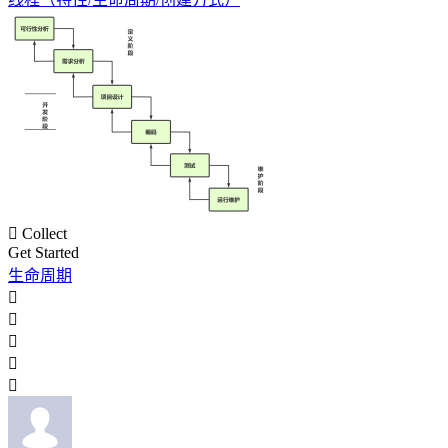

Collect
Get Started
生命周期




