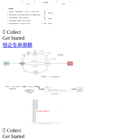

Collect
Get Started
恒企生命周期

Collect
Get Started