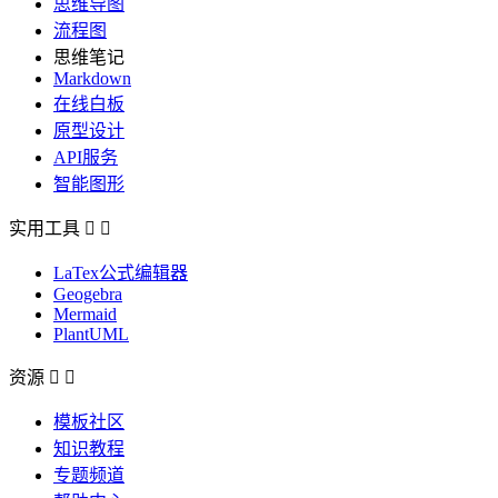
思维导图
流程图
思维笔记
Markdown
在线白板
原型设计
API服务
智能图形
实用工具


LaTex公式编辑器
Geogebra
Mermaid
PlantUML
资源


模板社区
知识教程
专题频道