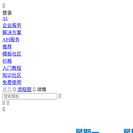

登录
AI
企业服务
解决方案
API服务
推荐
模板社区
价格
入门教程
知识社区
免费使用
首页

流程图

详情



