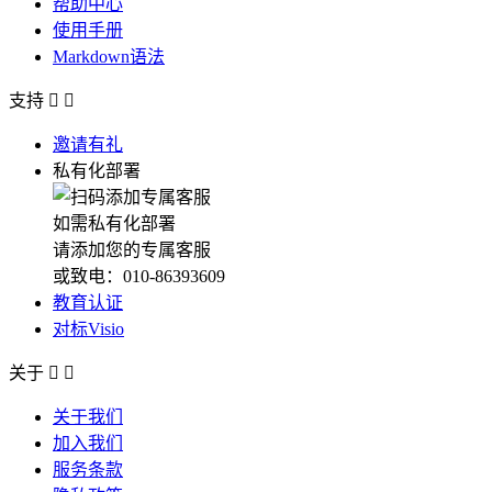
帮助中心
使用手册
Markdown语法
支持


邀请有礼
私有化部署
如需私有化部署
请添加您的专属客服
或致电：010-86393609
教育认证
对标Visio
关于


关于我们
加入我们
服务条款