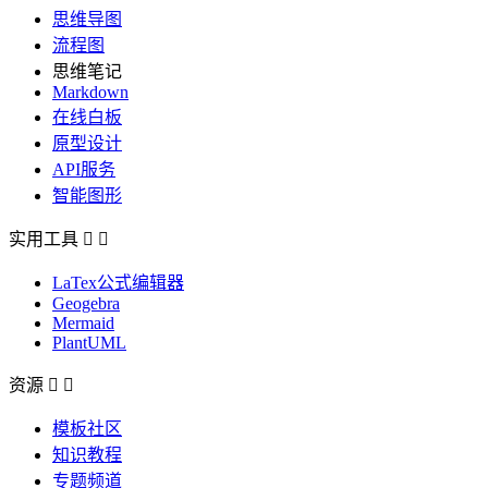
思维导图
流程图
思维笔记
Markdown
在线白板
原型设计
API服务
智能图形
实用工具


LaTex公式编辑器
Geogebra
Mermaid
PlantUML
资源


模板社区
知识教程
专题频道