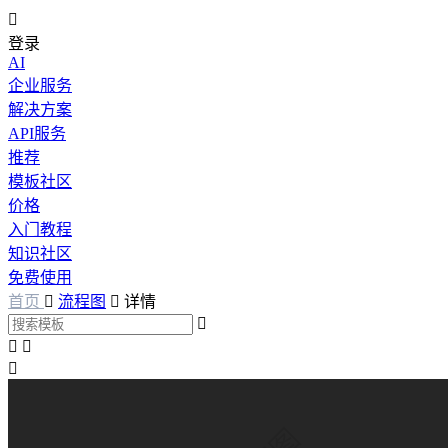

登录
AI
企业服务
解决方案
API服务
推荐
模板社区
价格
入门教程
知识社区
免费使用
首页

流程图

详情



