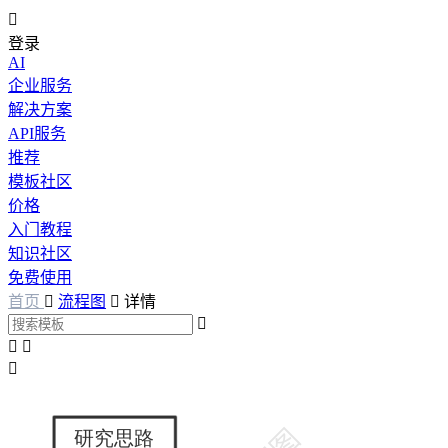

登录
AI
企业服务
解决方案
API服务
推荐
模板社区
价格
入门教程
知识社区
免费使用
首页

流程图

详情



