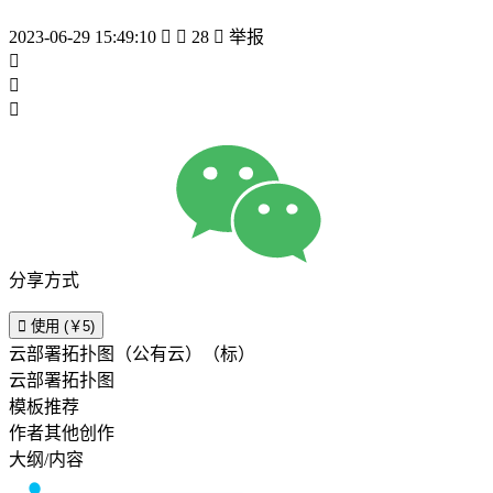
2023-06-29 15:49:10


28

举报



分享方式

使用 (￥5)
云部署拓扑图（公有云）（标）
云部署拓扑图
模板推荐
作者其他创作
大纲/内容