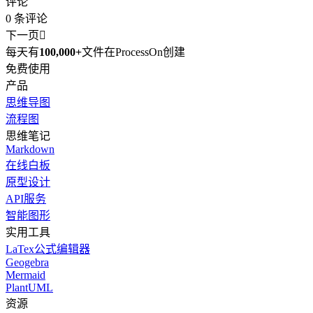
评论
0
条评论
下一页

每天有
100,000+
文件在ProcessOn创建
免费使用
产品
思维导图
流程图
思维笔记
Markdown
在线白板
原型设计
API服务
智能图形
实用工具
LaTex公式编辑器
Geogebra
Mermaid
PlantUML
资源