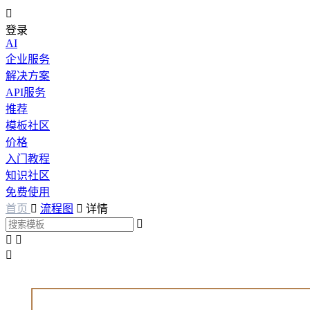

登录
AI
企业服务
解决方案
API服务
推荐
模板社区
价格
入门教程
知识社区
免费使用
首页

流程图

详情



