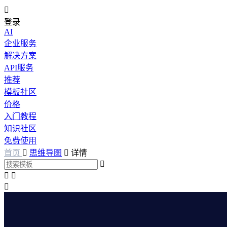

登录
AI
企业服务
解决方案
API服务
推荐
模板社区
价格
入门教程
知识社区
免费使用
首页

思维导图

详情



