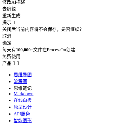
修改AI描述
去编辑
重新生成
提示

关闭后当前内容将不会保存，是否继续？
取消
确定
每天有
100,000+
文件在ProcessOn创建
免费使用
产品


思维导图
流程图
思维笔记
Markdown
在线白板
原型设计
API服务
智能图形