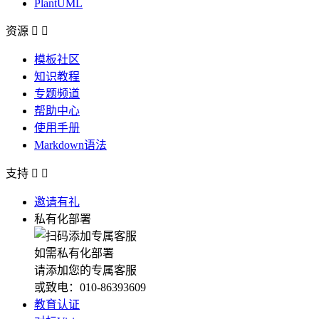
PlantUML
资源


模板社区
知识教程
专题频道
帮助中心
使用手册
Markdown语法
支持


邀请有礼
私有化部署
如需私有化部署
请添加您的专属客服
或致电：010-86393609
教育认证