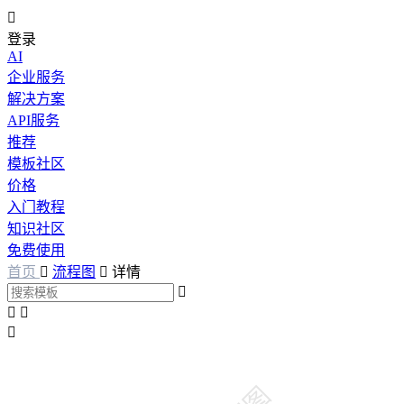

登录
AI
企业服务
解决方案
API服务
推荐
模板社区
价格
入门教程
知识社区
免费使用
首页

流程图

详情



