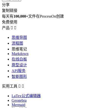
分享
复制链接
每天有
100,000+
文件在ProcessOn创建
免费使用
产品


思维导图
流程图
思维笔记
Markdown
在线白板
原型设计
API服务
智能图形
实用工具


LaTex公式编辑器
Geogebra
Mermaid