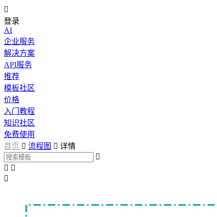

登录
AI
企业服务
解决方案
API服务
推荐
模板社区
价格
入门教程
知识社区
免费使用
首页

流程图

详情



