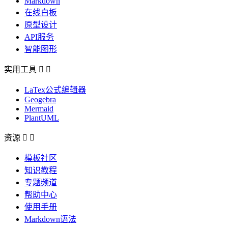
Markdown
在线白板
原型设计
API服务
智能图形
实用工具


LaTex公式编辑器
Geogebra
Mermaid
PlantUML
资源


模板社区
知识教程
专题频道
帮助中心
使用手册
Markdown语法