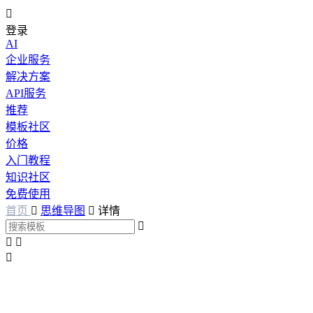

登录
AI
企业服务
解决方案
API服务
推荐
模板社区
价格
入门教程
知识社区
免费使用
首页

思维导图

详情



