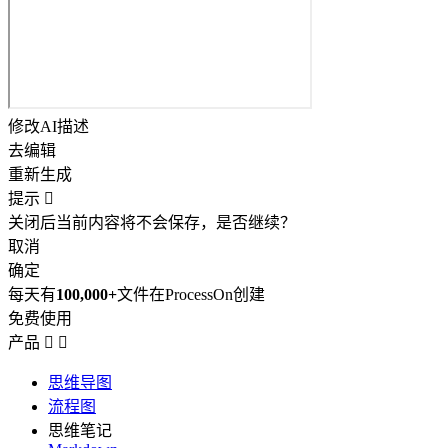
修改AI描述
去编辑
重新生成
提示

关闭后当前内容将不会保存，是否继续？
取消
确定
每天有
100,000+
文件在ProcessOn创建
免费使用
产品


思维导图
流程图
思维笔记