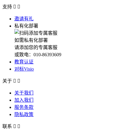
支持


邀请有礼
私有化部署
如需私有化部署
请添加您的专属客服
或致电：010-86393609
教育认证
对标Visio
关于


关于我们
加入我们
服务条款
隐私政策
联系

