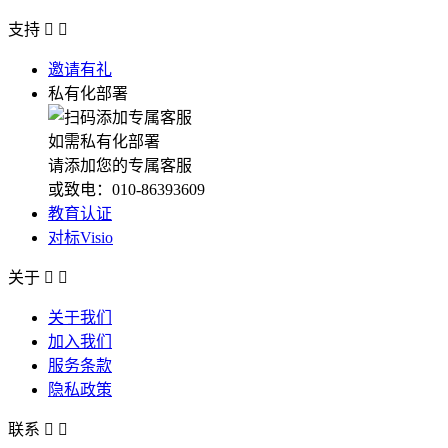
支持


邀请有礼
私有化部署
如需私有化部署
请添加您的专属客服
或致电：010-86393609
教育认证
对标Visio
关于


关于我们
加入我们
服务条款
隐私政策
联系

