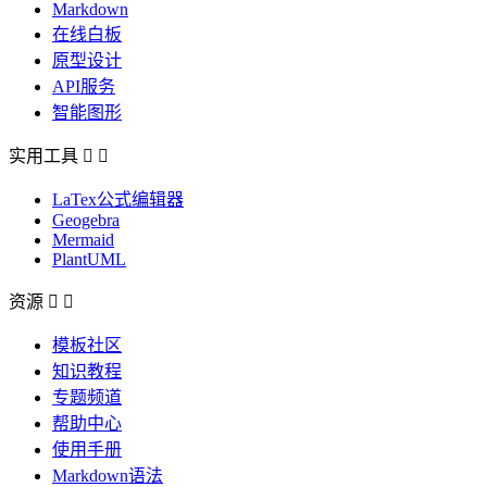
Markdown
在线白板
原型设计
API服务
智能图形
实用工具


LaTex公式编辑器
Geogebra
Mermaid
PlantUML
资源


模板社区
知识教程
专题频道
帮助中心
使用手册
Markdown语法