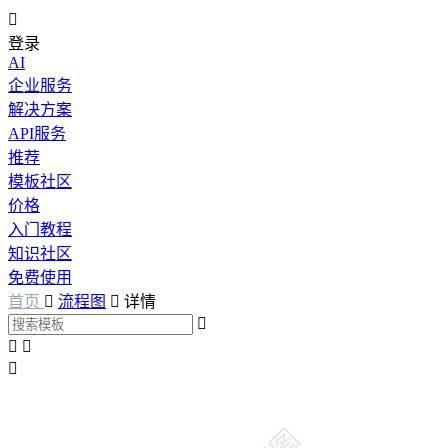

登录
AI
企业服务
解决方案
API服务
推荐
模板社区
价格
入门教程
知识社区
免费使用
首页

流程图

详情



