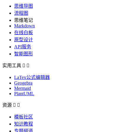
思维导图
流程图
思维笔记
Markdown
在线白板
原型设计
API服务
智能图形
实用工具


LaTex公式编辑器
Geogebra
Mermaid
PlantUML
资源


模板社区
知识教程
专题频道