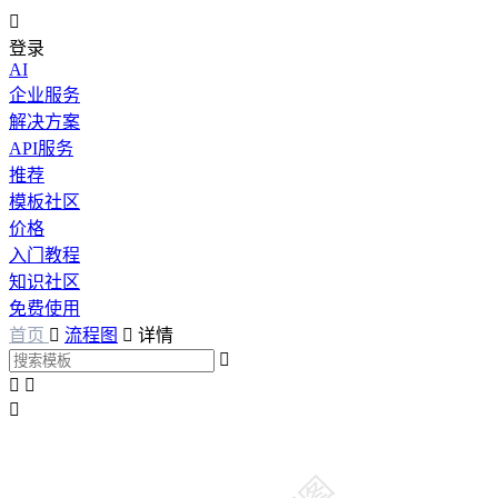

登录
AI
企业服务
解决方案
API服务
推荐
模板社区
价格
入门教程
知识社区
免费使用
首页

流程图

详情



