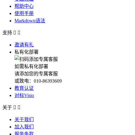
帮助中心
使用手册
Markdown语法
支持


邀请有礼
私有化部署
如需私有化部署
请添加您的专属客服
或致电：010-86393609
教育认证
对标Visio
关于


关于我们
加入我们
服务条款