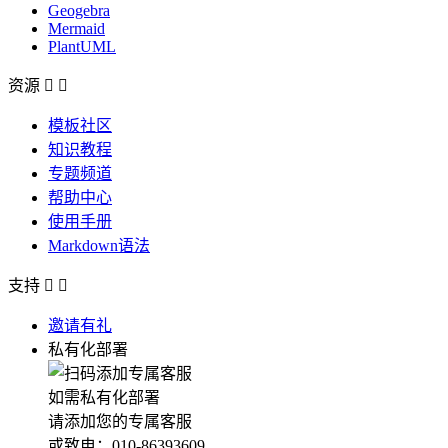
Geogebra
Mermaid
PlantUML
资源


模板社区
知识教程
专题频道
帮助中心
使用手册
Markdown语法
支持


邀请有礼
私有化部署
如需私有化部署
请添加您的专属客服
或致电：010-86393609