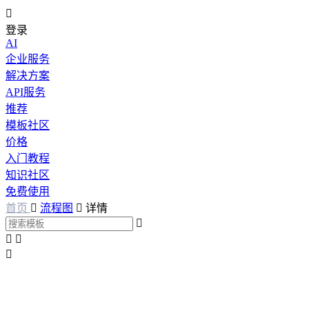

登录
AI
企业服务
解决方案
API服务
推荐
模板社区
价格
入门教程
知识社区
免费使用
首页

流程图

详情



