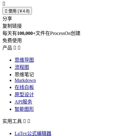


使用 (￥4.8)
分享
复制链接
每天有
100,000+
文件在ProcessOn创建
免费使用
产品


思维导图
流程图
思维笔记
Markdown
在线白板
原型设计
API服务
智能图形
实用工具


LaTex公式编辑器