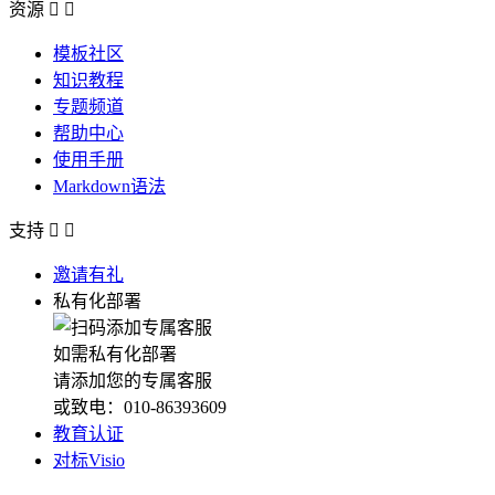
资源


模板社区
知识教程
专题频道
帮助中心
使用手册
Markdown语法
支持


邀请有礼
私有化部署
如需私有化部署
请添加您的专属客服
或致电：010-86393609
教育认证
对标Visio