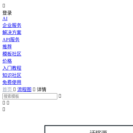

登录
AI
企业服务
解决方案
API服务
推荐
模板社区
价格
入门教程
知识社区
免费使用
首页

流程图

详情



