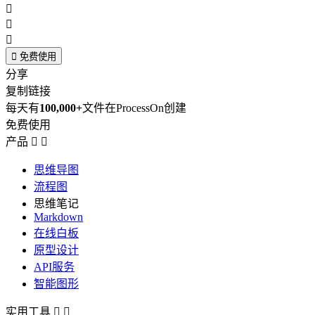




免费使用
分享
复制链接
每天有
100,000+
文件在ProcessOn创建
免费使用
产品


思维导图
流程图
思维笔记
Markdown
在线白板
原型设计
API服务
智能图形
实用工具

