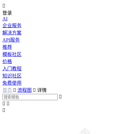

登录
AI
企业服务
解决方案
API服务
推荐
模板社区
价格
入门教程
知识社区
免费使用
首页

流程图

详情



