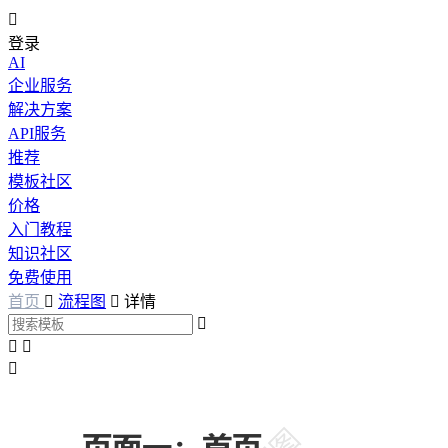

登录
AI
企业服务
解决方案
API服务
推荐
模板社区
价格
入门教程
知识社区
免费使用
首页

流程图

详情



