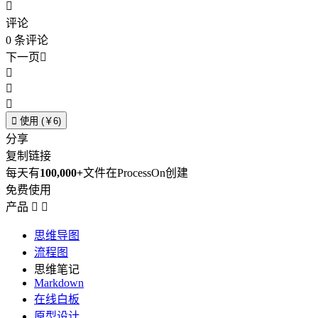

评论
0
条评论
下一页





使用 (￥6)
分享
复制链接
每天有
100,000+
文件在ProcessOn创建
免费使用
产品


思维导图
流程图
思维笔记
Markdown
在线白板
原型设计