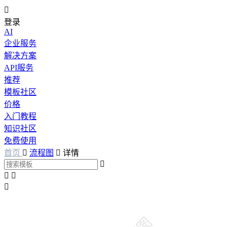

登录
AI
企业服务
解决方案
API服务
推荐
模板社区
价格
入门教程
知识社区
免费使用
首页

流程图

详情



