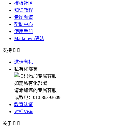
模板社区
知识教程
专题频道
帮助中心
使用手册
Markdown语法
支持


邀请有礼
私有化部署
如需私有化部署
请添加您的专属客服
或致电：010-86393609
教育认证
对标Visio
关于

