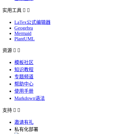
实用工具


LaTex公式编辑器
Geogebra
Mermaid
PlantUML
资源


模板社区
知识教程
专题频道
帮助中心
使用手册
Markdown语法
支持


邀请有礼
私有化部署