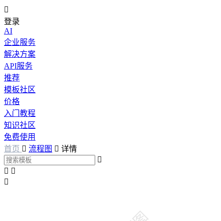

登录
AI
企业服务
解决方案
API服务
推荐
模板社区
价格
入门教程
知识社区
免费使用
首页

流程图

详情



