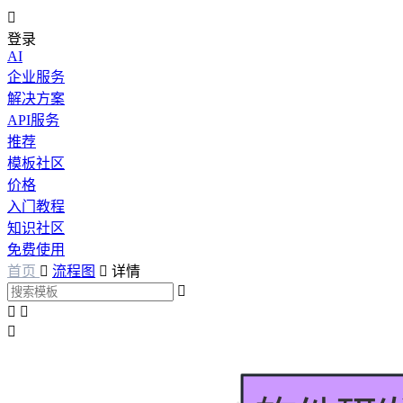

登录
AI
企业服务
解决方案
API服务
推荐
模板社区
价格
入门教程
知识社区
免费使用
首页

流程图

详情



