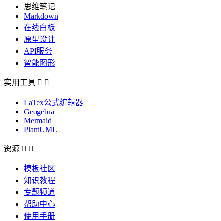
思维笔记
Markdown
在线白板
原型设计
API服务
智能图形
实用工具


LaTex公式编辑器
Geogebra
Mermaid
PlantUML
资源


模板社区
知识教程
专题频道
帮助中心
使用手册