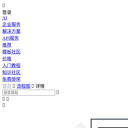

登录
AI
企业服务
解决方案
API服务
推荐
模板社区
价格
入门教程
知识社区
免费使用
首页

流程图

详情



