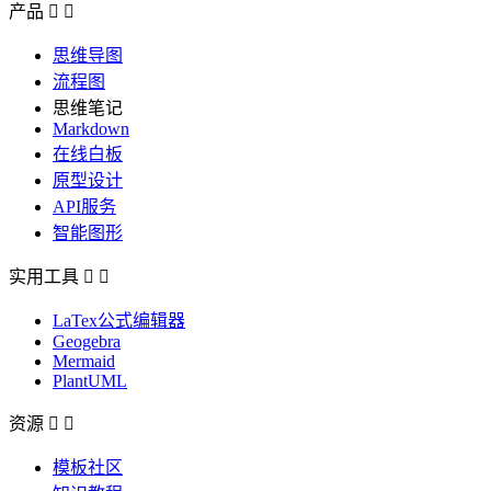
产品


思维导图
流程图
思维笔记
Markdown
在线白板
原型设计
API服务
智能图形
实用工具


LaTex公式编辑器
Geogebra
Mermaid
PlantUML
资源


模板社区