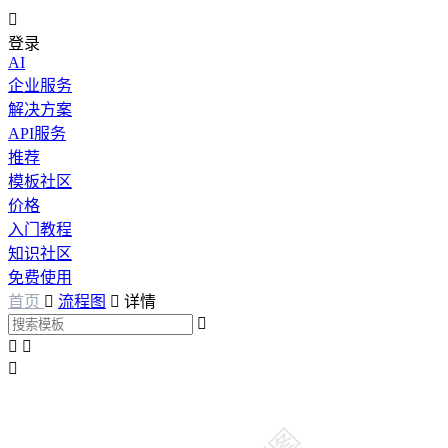

登录
AI
企业服务
解决方案
API服务
推荐
模板社区
价格
入门教程
知识社区
免费使用
首页

流程图

详情



