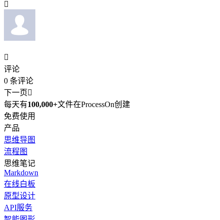


评论
0
条评论
下一页

每天有
100,000+
文件在ProcessOn创建
免费使用
产品
思维导图
流程图
思维笔记
Markdown
在线白板
原型设计
API服务
智能图形