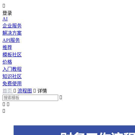

登录
AI
企业服务
解决方案
API服务
推荐
模板社区
价格
入门教程
知识社区
免费使用
首页

流程图

详情



