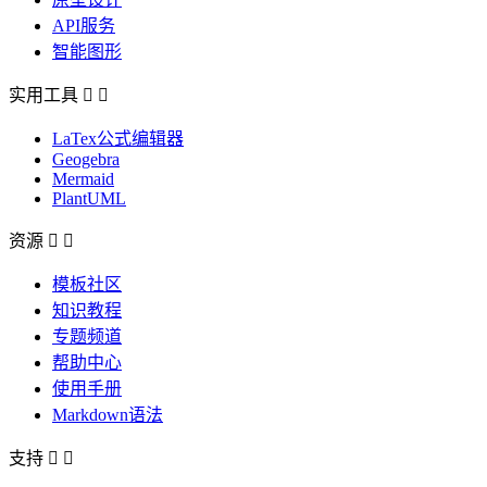
API服务
智能图形
实用工具


LaTex公式编辑器
Geogebra
Mermaid
PlantUML
资源


模板社区
知识教程
专题频道
帮助中心
使用手册
Markdown语法
支持

