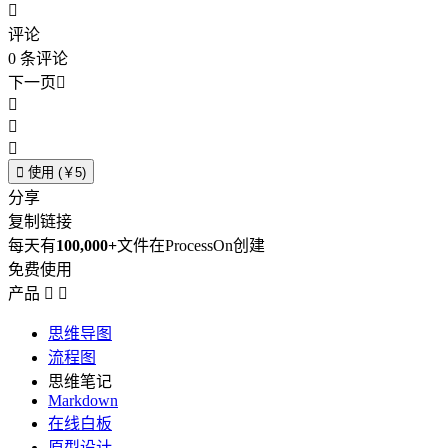

评论
0
条评论
下一页





使用 (￥5)
分享
复制链接
每天有
100,000+
文件在ProcessOn创建
免费使用
产品


思维导图
流程图
思维笔记
Markdown
在线白板
原型设计