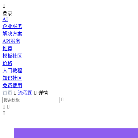

登录
AI
企业服务
解决方案
API服务
推荐
模板社区
价格
入门教程
知识社区
免费使用
首页

流程图

详情



