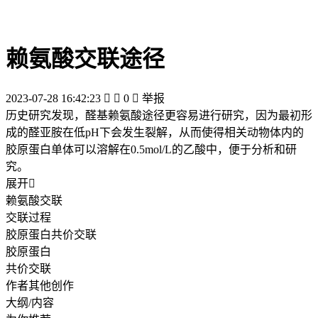
赖氨酸交联途径
2023-07-28 16:42:23


0

举报
历史研究发现，醛基赖氨酸途径更容易进行研究，因为最初形
成的醛亚胺在低pH下会发生裂解，从而使得相关动物体内的
胶原蛋白单体可以溶解在0.5mol/L的乙酸中，便于分析和研
究。
展开

赖氨酸交联
交联过程
胶原蛋白共价交联
胶原蛋白
共价交联
作者其他创作
大纲/内容