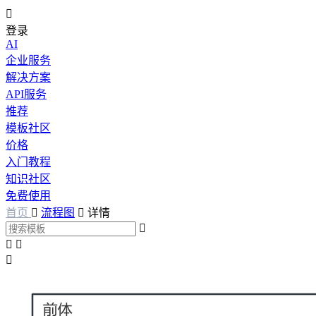

登录
AI
企业服务
解决方案
API服务
推荐
模板社区
价格
入门教程
知识社区
免费使用
首页

流程图

详情



