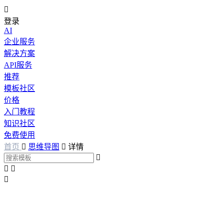

登录
AI
企业服务
解决方案
API服务
推荐
模板社区
价格
入门教程
知识社区
免费使用
首页

思维导图

详情



