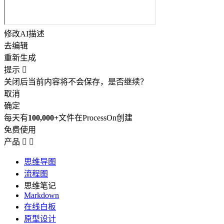
修改AI描述
去编辑
重新生成
提示

关闭后当前内容将不会保存，是否继续？
取消
确定
每天有
100,000+
文件在ProcessOn创建
免费使用
产品


思维导图
流程图
思维笔记
Markdown
在线白板
原型设计