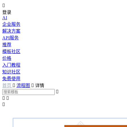

登录
AI
企业服务
解决方案
API服务
推荐
模板社区
价格
入门教程
知识社区
免费使用
首页

流程图

详情



