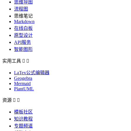
思维导图
流程图
思维笔记
Markdown
在线白板
原型设计
API服务
智能图形
实用工具


LaTex公式编辑器
Geogebra
Mermaid
PlantUML
资源


模板社区
知识教程
专题频道