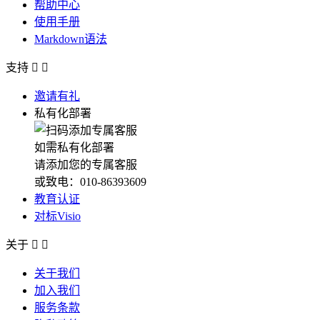
帮助中心
使用手册
Markdown语法
支持


邀请有礼
私有化部署
如需私有化部署
请添加您的专属客服
或致电：010-86393609
教育认证
对标Visio
关于


关于我们
加入我们
服务条款