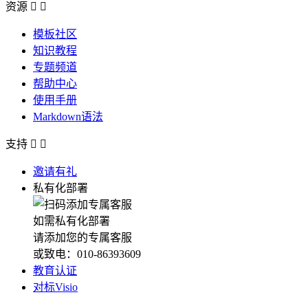
资源


模板社区
知识教程
专题频道
帮助中心
使用手册
Markdown语法
支持


邀请有礼
私有化部署
如需私有化部署
请添加您的专属客服
或致电：010-86393609
教育认证
对标Visio