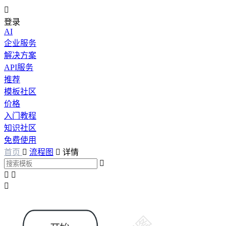

登录
AI
企业服务
解决方案
API服务
推荐
模板社区
价格
入门教程
知识社区
免费使用
首页

流程图

详情



