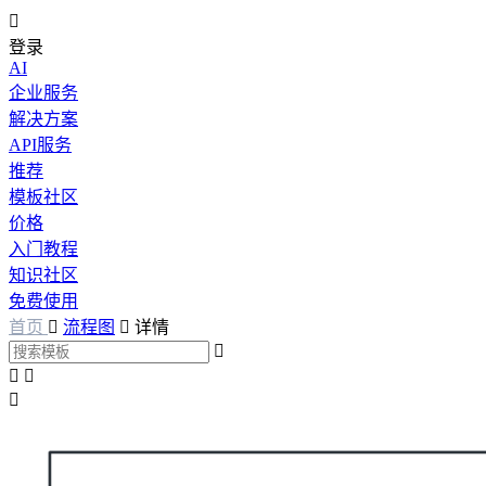

登录
AI
企业服务
解决方案
API服务
推荐
模板社区
价格
入门教程
知识社区
免费使用
首页

流程图

详情



