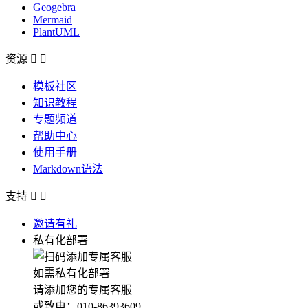
Geogebra
Mermaid
PlantUML
资源


模板社区
知识教程
专题频道
帮助中心
使用手册
Markdown语法
支持


邀请有礼
私有化部署
如需私有化部署
请添加您的专属客服
或致电：010-86393609