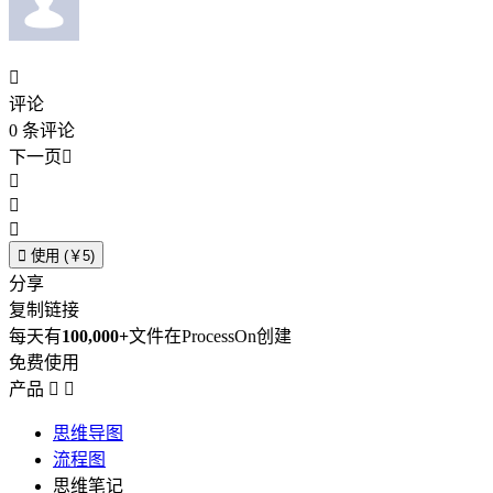

评论
0
条评论
下一页





使用 (￥5)
分享
复制链接
每天有
100,000+
文件在ProcessOn创建
免费使用
产品


思维导图
流程图
思维笔记