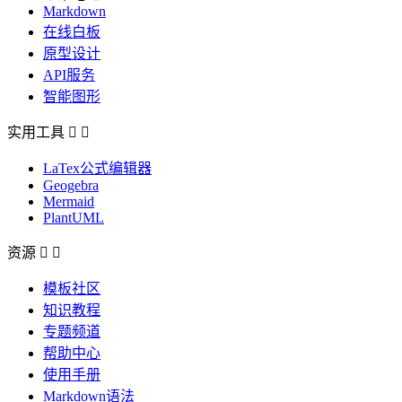
Markdown
在线白板
原型设计
API服务
智能图形
实用工具


LaTex公式编辑器
Geogebra
Mermaid
PlantUML
资源


模板社区
知识教程
专题频道
帮助中心
使用手册
Markdown语法