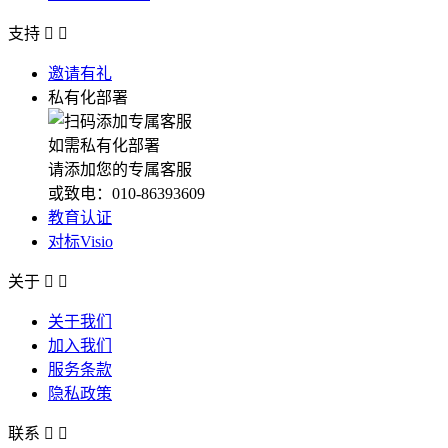
支持


邀请有礼
私有化部署
如需私有化部署
请添加您的专属客服
或致电：010-86393609
教育认证
对标Visio
关于


关于我们
加入我们
服务条款
隐私政策
联系

