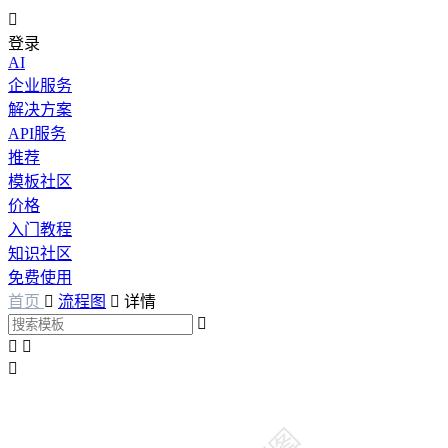

登录
AI
企业服务
解决方案
API服务
推荐
模板社区
价格
入门教程
知识社区
免费使用
首页

流程图

详情



