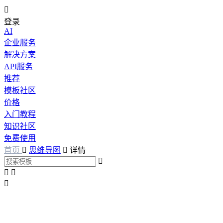

登录
AI
企业服务
解决方案
API服务
推荐
模板社区
价格
入门教程
知识社区
免费使用
首页

思维导图

详情



