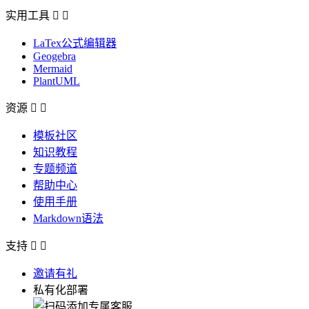
实用工具


LaTex公式编辑器
Geogebra
Mermaid
PlantUML
资源


模板社区
知识教程
专题频道
帮助中心
使用手册
Markdown语法
支持


邀请有礼
私有化部署