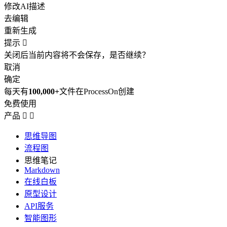
修改AI描述
去编辑
重新生成
提示

关闭后当前内容将不会保存，是否继续？
取消
确定
每天有
100,000+
文件在ProcessOn创建
免费使用
产品


思维导图
流程图
思维笔记
Markdown
在线白板
原型设计
API服务
智能图形