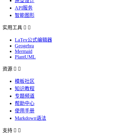
原型设计
API服务
智能图形
实用工具


LaTex公式编辑器
Geogebra
Mermaid
PlantUML
资源


模板社区
知识教程
专题频道
帮助中心
使用手册
Markdown语法
支持

