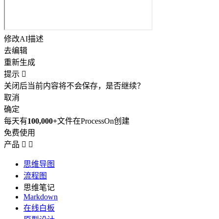
修改AI描述
去编辑
重新生成
提示

关闭后当前内容将不会保存，是否继续？
取消
确定
每天有
100,000+
文件在ProcessOn创建
免费使用
产品


思维导图
流程图
思维笔记
Markdown
在线白板