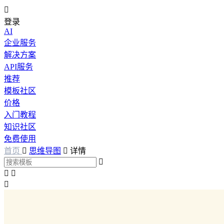

登录
AI
企业服务
解决方案
API服务
推荐
模板社区
价格
入门教程
知识社区
免费使用
首页

思维导图

详情



