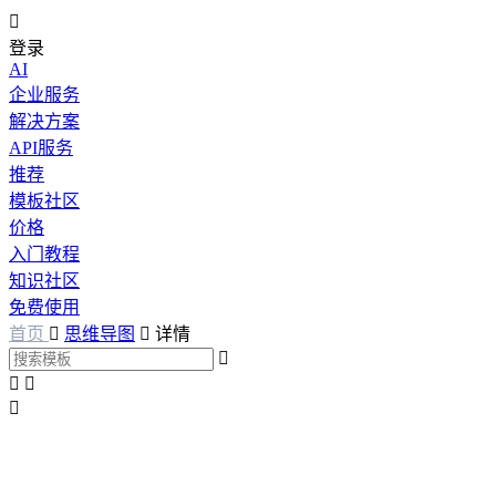

登录
AI
企业服务
解决方案
API服务
推荐
模板社区
价格
入门教程
知识社区
免费使用
首页

思维导图

详情



