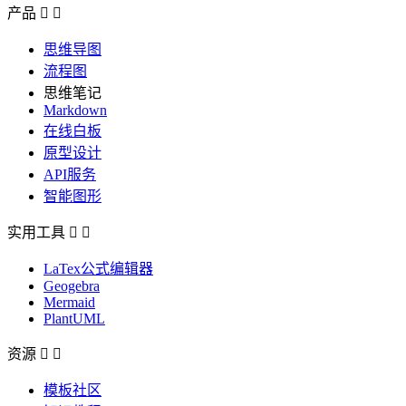
产品


思维导图
流程图
思维笔记
Markdown
在线白板
原型设计
API服务
智能图形
实用工具


LaTex公式编辑器
Geogebra
Mermaid
PlantUML
资源


模板社区