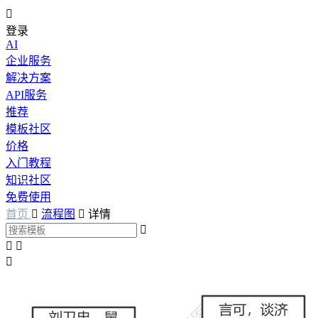

登录
AI
企业服务
解决方案
API服务
推荐
模板社区
价格
入门教程
知识社区
免费使用
首页

流程图

详情



