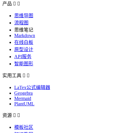
产品


思维导图
流程图
思维笔记
Markdown
在线白板
原型设计
API服务
智能图形
实用工具


LaTex公式编辑器
Geogebra
Mermaid
PlantUML
资源


模板社区