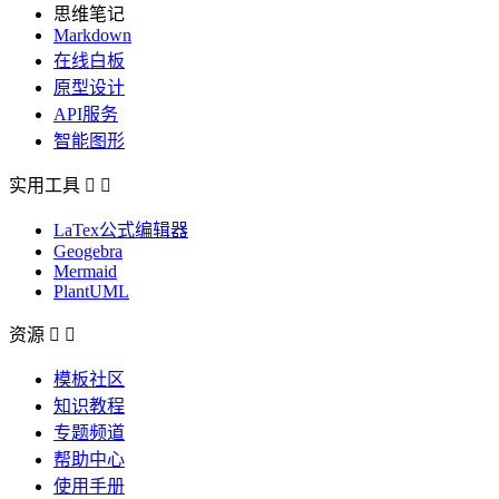
思维笔记
Markdown
在线白板
原型设计
API服务
智能图形
实用工具


LaTex公式编辑器
Geogebra
Mermaid
PlantUML
资源


模板社区
知识教程
专题频道
帮助中心
使用手册