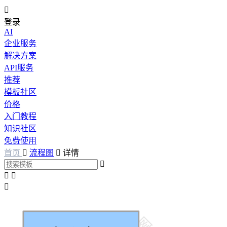

登录
AI
企业服务
解决方案
API服务
推荐
模板社区
价格
入门教程
知识社区
免费使用
首页

流程图

详情



