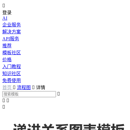

登录
AI
企业服务
解决方案
API服务
推荐
模板社区
价格
入门教程
知识社区
免费使用
首页

流程图

详情



