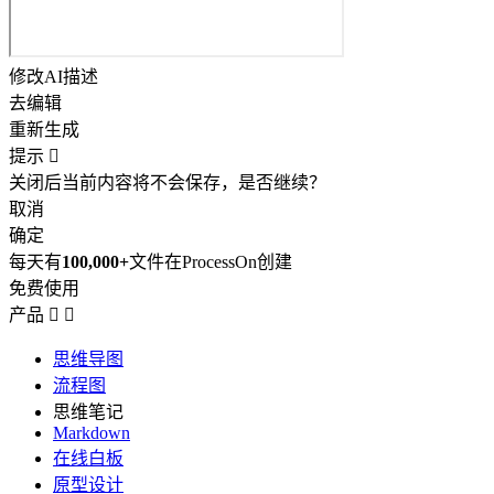
修改AI描述
去编辑
重新生成
提示

关闭后当前内容将不会保存，是否继续？
取消
确定
每天有
100,000+
文件在ProcessOn创建
免费使用
产品


思维导图
流程图
思维笔记
Markdown
在线白板
原型设计