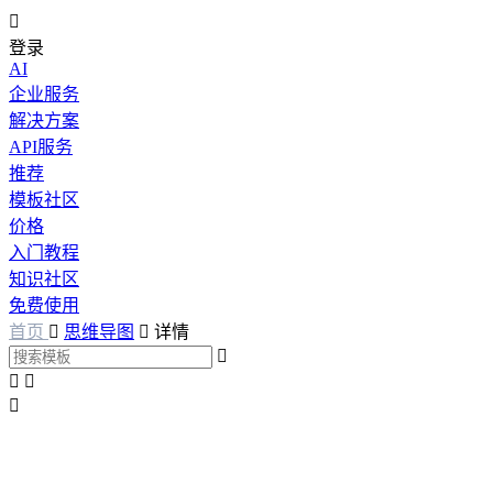

登录
AI
企业服务
解决方案
API服务
推荐
模板社区
价格
入门教程
知识社区
免费使用
首页

思维导图

详情



