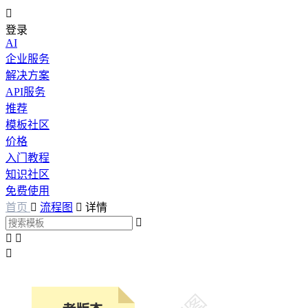

登录
AI
企业服务
解决方案
API服务
推荐
模板社区
价格
入门教程
知识社区
免费使用
首页

流程图

详情



