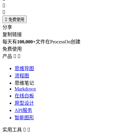



免费使用
分享
复制链接
每天有
100,000+
文件在ProcessOn创建
免费使用
产品


思维导图
流程图
思维笔记
Markdown
在线白板
原型设计
API服务
智能图形
实用工具

