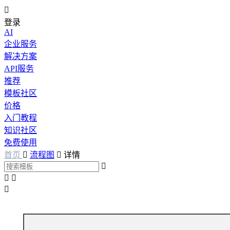

登录
AI
企业服务
解决方案
API服务
推荐
模板社区
价格
入门教程
知识社区
免费使用
首页

流程图

详情



