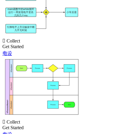

Collect
Get Started
电设

Collect
Get Started