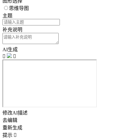
图形选择
思维导图
主题
补充说明
AI生成


修改AI描述
去编辑
重新生成
提示
