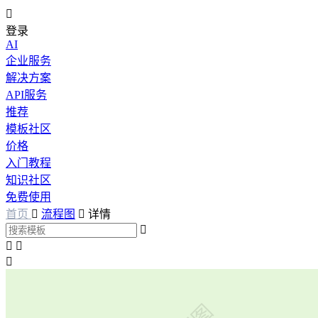

登录
AI
企业服务
解决方案
API服务
推荐
模板社区
价格
入门教程
知识社区
免费使用
首页

流程图

详情



