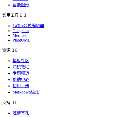
智能图形
实用工具


LaTex公式编辑器
Geogebra
Mermaid
PlantUML
资源


模板社区
知识教程
专题频道
帮助中心
使用手册
Markdown语法
支持


邀请有礼