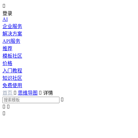

登录
AI
企业服务
解决方案
API服务
推荐
模板社区
价格
入门教程
知识社区
免费使用
首页

思维导图

详情



