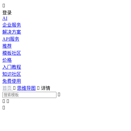

登录
AI
企业服务
解决方案
API服务
推荐
模板社区
价格
入门教程
知识社区
免费使用
首页

思维导图

详情



