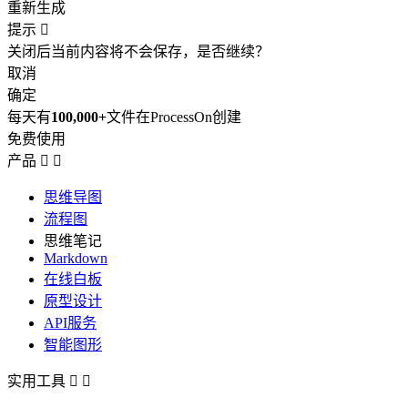
重新生成
提示

关闭后当前内容将不会保存，是否继续？
取消
确定
每天有
100,000+
文件在ProcessOn创建
免费使用
产品


思维导图
流程图
思维笔记
Markdown
在线白板
原型设计
API服务
智能图形
实用工具

