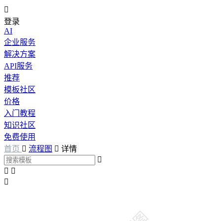

登录
AI
企业服务
解决方案
API服务
推荐
模板社区
价格
入门教程
知识社区
免费使用
首页

流程图

详情



