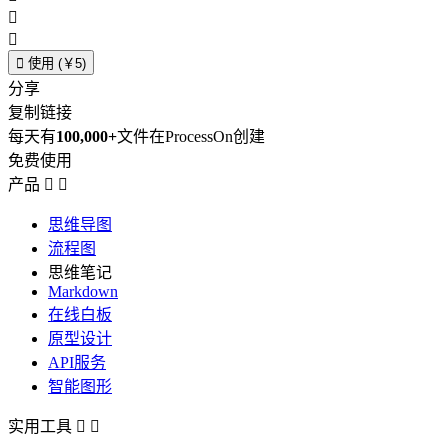



使用 (￥5)
分享
复制链接
每天有
100,000+
文件在ProcessOn创建
免费使用
产品


思维导图
流程图
思维笔记
Markdown
在线白板
原型设计
API服务
智能图形
实用工具

