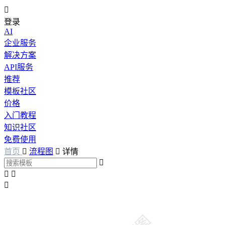

登录
AI
企业服务
解决方案
API服务
推荐
模板社区
价格
入门教程
知识社区
免费使用
首页

流程图

详情



