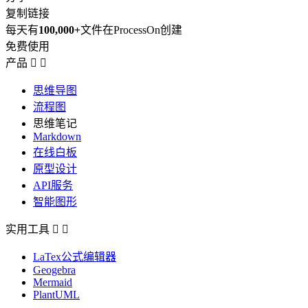
复制链接
每天有
100,000+
文件在ProcessOn创建
免费使用
产品


思维导图
流程图
思维笔记
Markdown
在线白板
原型设计
API服务
智能图形
实用工具


LaTex公式编辑器
Geogebra
Mermaid
PlantUML