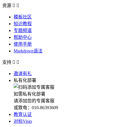
资源


模板社区
知识教程
专题频道
帮助中心
使用手册
Markdown语法
支持


邀请有礼
私有化部署
如需私有化部署
请添加您的专属客服
或致电：010-86393609
教育认证
对标Visio