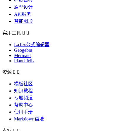
在线白板
原型设计
API服务
智能图形
实用工具


LaTex公式编辑器
Geogebra
Mermaid
PlantUML
资源


模板社区
知识教程
专题频道
帮助中心
使用手册
Markdown语法
支持

