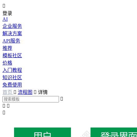

登录
AI
企业服务
解决方案
API服务
推荐
模板社区
价格
入门教程
知识社区
免费使用
首页

流程图

详情



