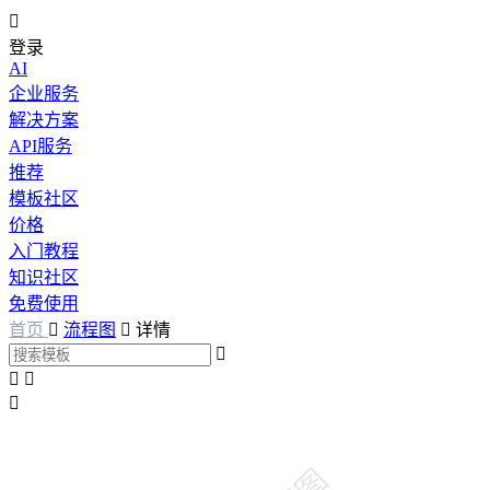

登录
AI
企业服务
解决方案
API服务
推荐
模板社区
价格
入门教程
知识社区
免费使用
首页

流程图

详情



