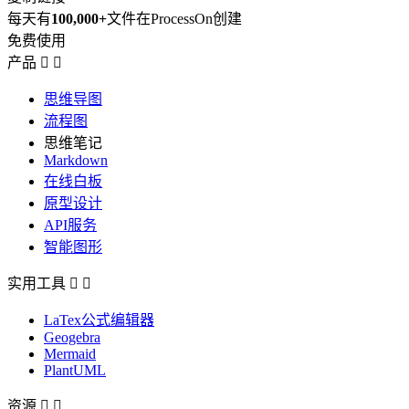
每天有
100,000+
文件在ProcessOn创建
免费使用
产品


思维导图
流程图
思维笔记
Markdown
在线白板
原型设计
API服务
智能图形
实用工具


LaTex公式编辑器
Geogebra
Mermaid
PlantUML
资源

