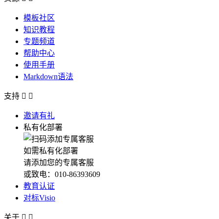
模板社区
知识教程
专题频道
帮助中心
使用手册
Markdown语法
支持


邀请有礼
私有化部署
如需私有化部署
请添加您的专属客服
或致电：010-86393609
教育认证
对标Visio
关于

