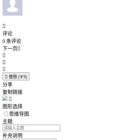

评论
0
条评论
下一页





使用 (￥5)
分享
复制链接

图形选择
思维导图
主题
补充说明