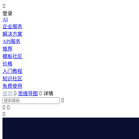

登录
AI
企业服务
解决方案
API服务
推荐
模板社区
价格
入门教程
知识社区
免费使用
首页

思维导图

详情



